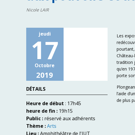
Nicole LAIR
jeudi
Les expos
17
redécouvr
pourtant,
Château-l
tradition
Octobre
qu’en 197
2019
porte s
Plongeant
DÉTAILS
l’aide d’
de plus p
Heure de début
: 17h45
heure de fin :
19h15
Public :
réservé aux adhérents
Thème :
Arts
Lieu :
Amphithéâtre de l'IUT