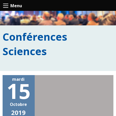
Menu
Conférences
Sciences
mardi
15
Octobre
2019