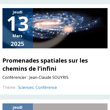
jeudi
13
Mars
2025
Promenades spatiales sur les
chemins de l’infini
Conférencier :
Jean-Claude SOUYRIS
Thème :
Sciences
,
Conférence
jeudi