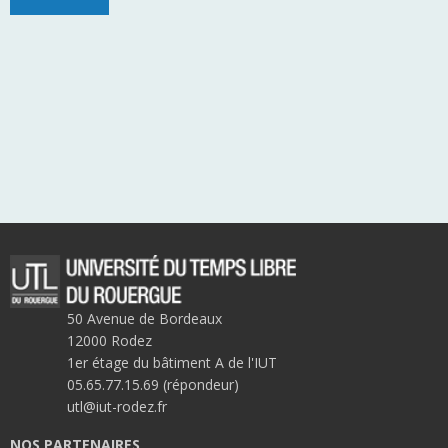
50 Avenue de Bordeaux
12000 Rodez
1er étage du bâtiment A de l'IUT
05.65.77.15.69 (répondeur)
utl@iut-rodez.fr
NOS PARTENAIRES