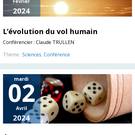
Fevrier
2024
L’évolution du vol humain
Conférencier :
Claude TRULLEN
Thème :
Sciences
,
Conférence
mardi
02
Avril
2024