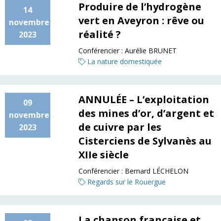
Produire de l’hydrogène
14
vert en Aveyron : rêve ou
novembre
réalité ?
2023
Conférencier :
Aurélie BRUNET
La nature domestiquée
ANNULÉE – L’exploitation
09
des mines d’or, d’argent et
novembre
de cuivre par les
2023
Cisterciens de Sylvanès au
XIIe siècle
Conférencier :
Bernard LÉCHELON
Regards sur le Rouergue
La chanson française et