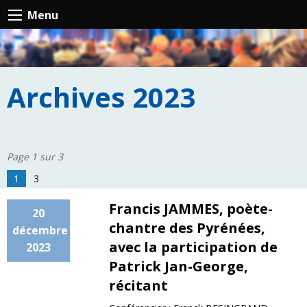
Menu
Archives 2023
Page 1 sur 3
1
3
Francis JAMMES, poète-
20
chantre des Pyrénées,
décembre
avec la participation de
2023
Patrick Jan-George,
récitant