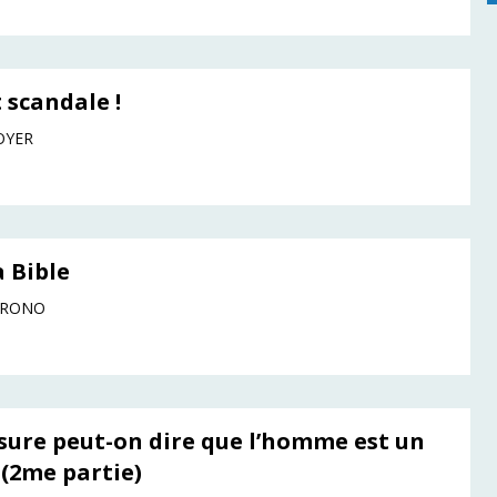
 scandale !
OYER
a Bible
DRONO
sure peut-on dire que l’homme est un
 (2me partie)