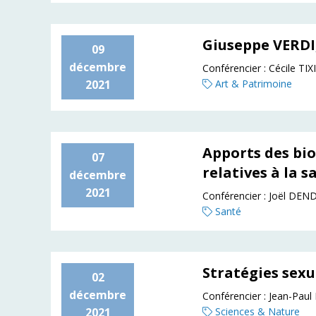
Giuseppe VERDI
09
décembre
Conférencier :
Cécile TIX
2021
Art & Patrimoine
Apports des bi
07
relatives à la s
décembre
2021
Conférencier :
Joël DEN
Santé
Stratégies sexu
02
décembre
Conférencier :
Jean-Paul
2021
Sciences & Nature