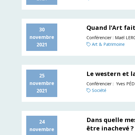
Quand l’Art fait
30
novembre
Conférencier :
Maël LER
2021
Art & Patrimoine
Le western et l
25
novembre
Conférencier :
Yves PÉ
2021
Société
Dans quelle me
24
être inachevé ?
novembre