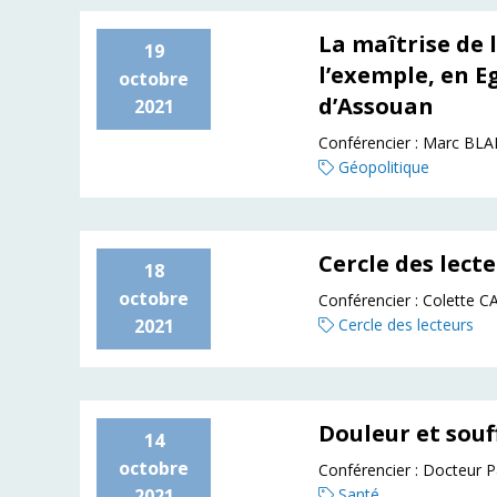
La maîtrise de l
19
l’exemple, en E
octobre
d’Assouan
2021
Conférencier :
Marc BL
Géopolitique
Cercle des lect
18
octobre
Conférencier :
Colette
2021
Cercle des lecteurs
Douleur et souf
14
octobre
Conférencier :
Docteur P
2021
Santé