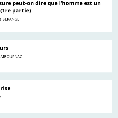
sure peut-on dire que l’homme est un
(1re partie)
e SERANGE
eurs
 CAMBOURNAC
crise
R