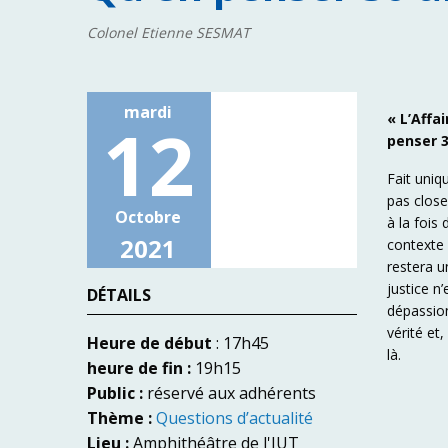
Colonel Etienne SESMAT
mardi
« L’Affa
12
penser 3
Fait uniq
pas close
Octobre
à la fois
2021
contexte 
restera u
justice n
DÉTAILS
dépassion
vérité et
Heure de début
: 17h45
là.
heure de fin :
19h15
Public :
réservé aux adhérents
Thème :
Questions d’actualité
Lieu :
Amphithéâtre de l'IUT