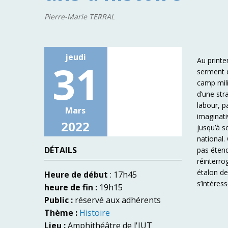
Pierre-Marie TERRAL
jeudi
Au printe
31
serment d
camp mili
d’une str
labour, pa
Mars
imaginati
2022
jusqu’à s
national.
DÉTAILS
pas étend
réinterro
étalon de
Heure de début
: 17h45
s’intéres
heure de fin :
19h15
Public :
réservé aux adhérents
Thème :
Histoire
Lieu :
Amphithéâtre de l'IUT