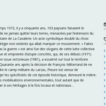
mps 1972, il y a cinquante ans, 103 paysans faisaient le
e ne jamais quitter leurs terres, menacées par l’extension du
taire de La Cavalerie. Un acte symbolique doublé du choix
atégie non-violente qui allait marquer ce mouvement. « Faites
s la guerre » est ainsi l’un des slogans de cette lutte collective
ve et empreinte d’utopie concrète, qui, de ses débuts (1971)
on issue victorieuse (1981), a essaimé sur tout le territoire
 Quarante ans après la décision de François Mitterrand de ne
re le camp militaire du Larzac, l’heure est venue de
ger les spécificités de cet épisode historique, demeuré le mètre-
s mobilisations environnementales, tout autant que de
ser à ses héritages à la fois locaux et nationaux…