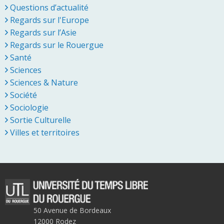
Questions d’actualité
Regards sur l'Europe
Regards sur l’Asie
Regards sur le Rouergue
Santé
Sciences
Sciences & Nature
Société
Sociologie
Sortie Culturelle
Villes et territoires
50 Avenue de Bordeaux
12000 Rodez