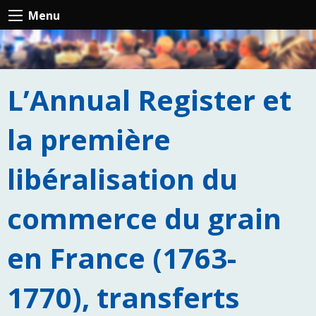
Menu
L’Annual Register et
la première
libéralisation du
commerce du grain
en France (1763-
1770), transferts