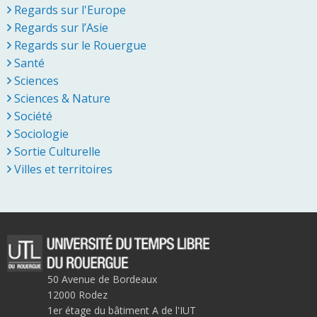
Regards sur l'Europe
Regards sur l’Asie
Regards sur le Rouergue
Santé
Sciences
Sciences & Nature
Société
Sociologie
Sortie Culturelle
Villes et territoires
50 Avenue de Bordeaux
12000 Rodez
1er étage du bâtiment A de l'IUT