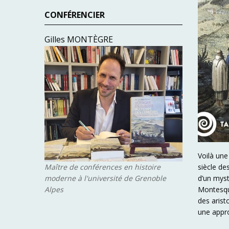
CONFÉRENCIER
Gilles MONTÈGRE
Voilà une
Maître de conférences en histoire
siècle de
moderne à l'université de Grenoble
d’un myst
Alpes
Montesqu
des arist
une appro