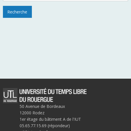
50 Avenue de Bordeaux
12000 Rodez
1er étage du bâtiment A de l'IUT
05.65.77.15.69 (répondeur)