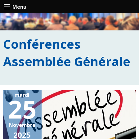
Menu
Conférences
Assemblée Générale
mardi
25
Novembre
2025